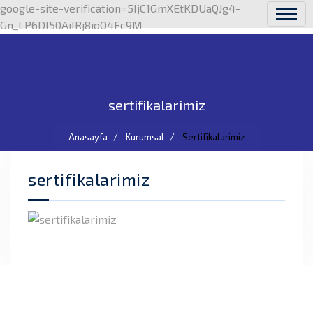
google-site-verification=5IjC1GmXEtKDUaQJg4-
Gn_LP6DI50AiIRj8ioO4Fc9M
sertifikalarimiz
Anasayfa
Kurumsal
Sertifikalarimiz
sertifikalarimiz