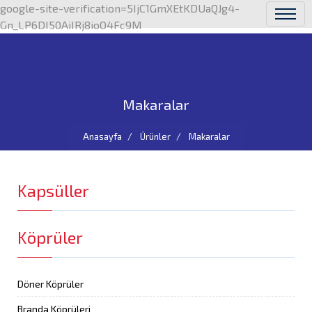
google-site-verification=5IjC1GmXEtKDUaQJg4-
Gn_LP6DI50AiIRj8ioO4Fc9M
Makaralar
Anasayfa
Ürünler
Makaralar
Kapsüller
Köprüler
Döner Köprüler
Branda Köprüleri