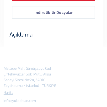
İndirelibilir Dosyalar
Açıklama
Maltepe Mah. Gümüşsuyu Cad.
Çiftehavuzlar Sok. Mutlu Aksu
Sanayi Sitesi No:24, 34010
Zeytinburnu / İstanbul - TÜRKİYE
Harita
info@yukselsan.com