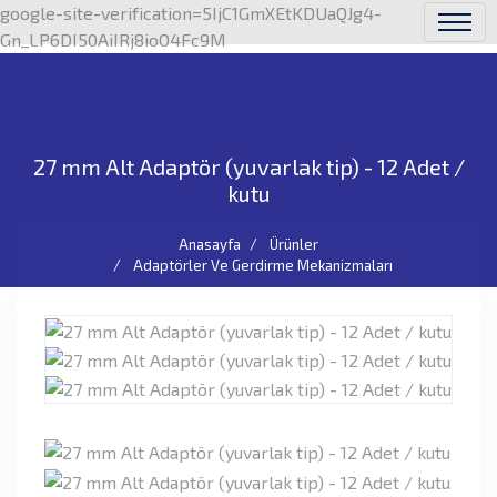
google-site-verification=5IjC1GmXEtKDUaQJg4-
Gn_LP6DI50AiIRj8ioO4Fc9M
27 mm Alt Adaptör (yuvarlak tip) - 12 Adet /
kutu
Anasayfa
Ürünler
Adaptörler Ve Gerdirme Mekanizmaları