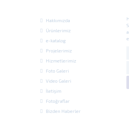
Site Içi Bağlantılar
H
Hakkımızda
S
Ürünlerimiz
a
e
e-katalog
Projelerimiz
Hizmetlerimiz
Foto Galeri
Video Galeri
İletişim
Fotoğraflar
Bizden Haberler