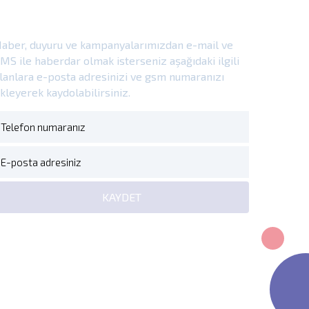
E-Bülten
aber, duyuru ve kampanyalarımızdan e-mail ve
MS ile haberdar olmak isterseniz aşağıdaki ilgili
lanlara e-posta adresinizi ve gsm numaranızı
kleyerek kaydolabilirsiniz.
KAYDET