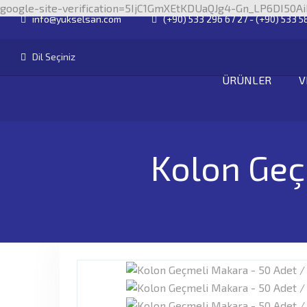
google-site-verification=5IjC1GmXEtKDUaQJg4-Gn_LP6DI50A
info@yukselsan.com
(+90) 533 296 67 27 - (+90) 533 5
Dil Seçiniz
ÜRÜNLER
V
Kolon Geç