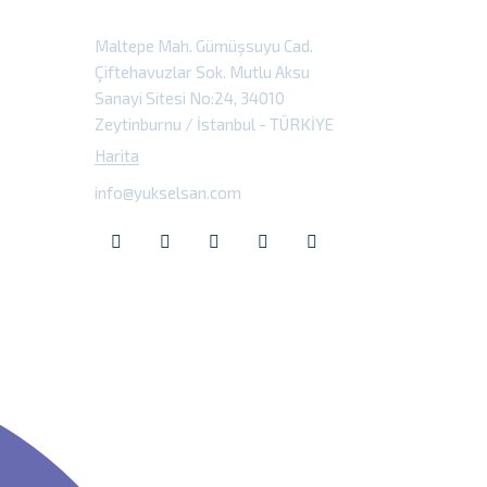
Maltepe Mah. Gümüşsuyu Cad.
Çiftehavuzlar Sok. Mutlu Aksu
Sanayi Sitesi No:24, 34010
Zeytinburnu / İstanbul - TÜRKİYE
Harita
info@yukselsan.com