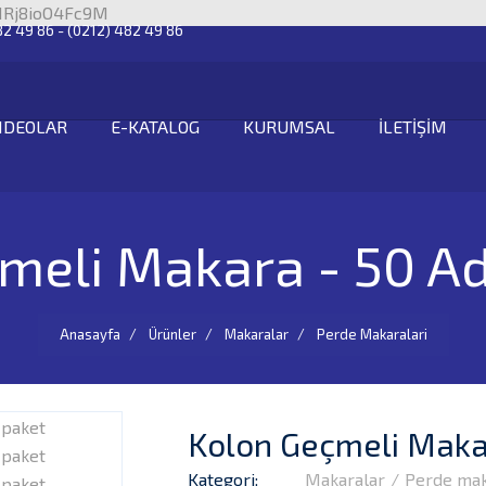
iIRj8ioO4Fc9M
82 49 86 - (0212) 482 49 86
IDEOLAR
E-KATALOG
KURUMSAL
İLETİŞİM
meli Makara - 50 Ad
Anasayfa
Ürünler
Makaralar
Perde Makaralari
Kolon Geçmeli Makar
Kategori:
Makaralar
Perde mak