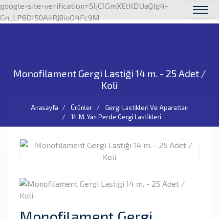
google-site-verification=5IjC1GmXEtKDUaQJg4-
Gn_LP6DI50AiIRj8ioO4Fc9M
Monofilament Gergi Lastiği 14 m. - 25 Adet /
Koli
Anasayfa
Ürünler
Gergi Lastikleri Ve Aparatları
14 M. Yan Perde Gergi̇ Lasti̇kleri̇
Monofilament Gergi