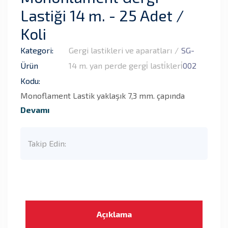
Lastiği 14 m. - 25 Adet /
Koli
Kategori:
Gergi lastikleri ve aparatları
SG-
Ürün
14 m. yan perde gergi̇ lasti̇kleri̇
002
Kodu:
Monoflament Lastik yaklaşık 7,3 mm. çapında
Devamı
Takip Edin:
Açıklama