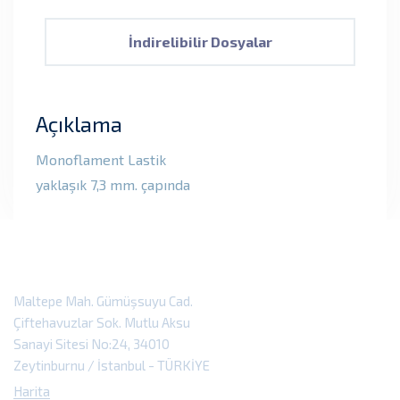
İndirelibilir Dosyalar
Açıklama
Monoflament Lastik
yaklaşık 7,3 mm. çapında
Maltepe Mah. Gümüşsuyu Cad.
Çiftehavuzlar Sok. Mutlu Aksu
Sanayi Sitesi No:24, 34010
Zeytinburnu / İstanbul - TÜRKİYE
Harita