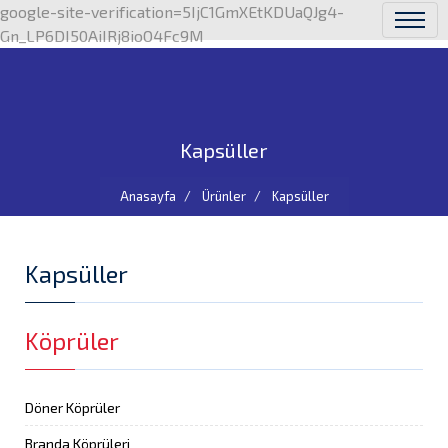
google-site-verification=5IjC1GmXEtKDUaQJg4-
Gn_LP6DI50AiIRj8ioO4Fc9M
Kapsüller
Anasayfa
Ürünler
Kapsüller
Kapsüller
Köprüler
Döner Köprüler
Branda Köprüleri