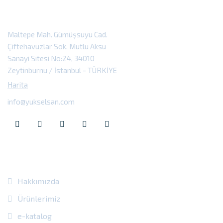
Maltepe Mah. Gümüşsuyu Cad.
Çiftehavuzlar Sok. Mutlu Aksu
Sanayi Sitesi No:24, 34010
Zeytinburnu / İstanbul - TÜRKİYE
Harita
info@yukselsan.com
Site Içi Bağlantılar
Hakkımızda
Ürünlerimiz
e-katalog