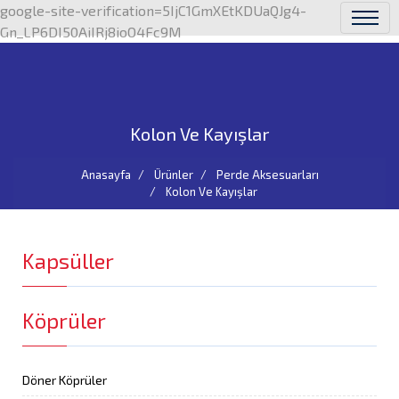
google-site-verification=5IjC1GmXEtKDUaQJg4-
Gn_LP6DI50AiIRj8ioO4Fc9M
Kolon Ve Kayışlar
Anasayfa
Ürünler
Perde Aksesuarları
Kolon Ve Kayışlar
Kapsüller
Köprüler
Döner Köprüler