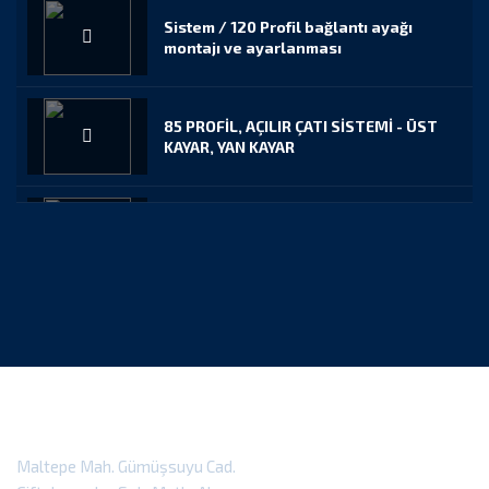
Sistem / 120 Profil bağlantı ayağı
montajı ve ayarlanması
85 PROFİL, AÇILIR ÇATI SİSTEMİ - ÜST
KAYAR, YAN KAYAR
100 PROFİL, AÇILIR ÇATI SİSTEMİ - ÜST
KAYAR, YAN KAYAR
ÜST SABİT YAN KAYAR SİSTEM
100 PROFİL KAYAR ÇATI SİSTEMİ
MONTAJ ANİMASYONU
Maltepe Mah. Gümüşsuyu Cad.