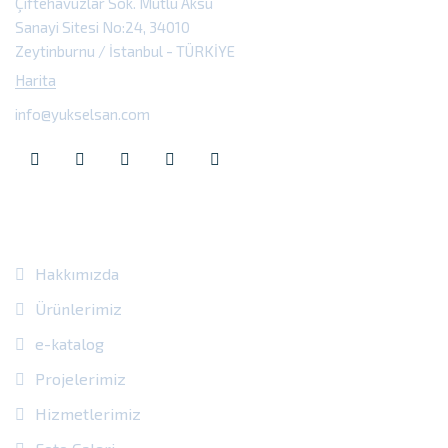
Çiftehavuzlar Sok. Mutlu Aksu
Sanayi Sitesi No:24, 34010
85 PROFİL KAYAR ÇATI SİSTEMİ,
Zeytinburnu / İstanbul - TÜRKİYE
MONTAJ ANİMASYONU
Harita
info@yukselsan.com
TULUM KAYAR SİSTEM
Site Içi Bağlantılar
Hakkımızda
Ürünlerimiz
e-katalog
Projelerimiz
Hizmetlerimiz