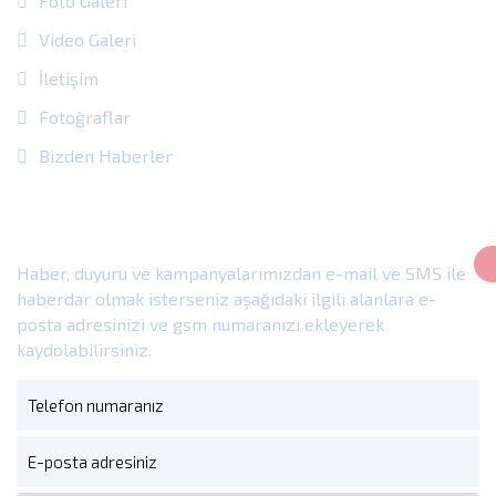
Foto Galeri
Video Galeri
İletişim
Fotoğraflar
Bizden Haberler
E-Bülten
Haber, duyuru ve kampanyalarımızdan e-mail ve SMS ile
haberdar olmak isterseniz aşağıdaki ilgili alanlara e-
posta adresinizi ve gsm numaranızı ekleyerek
kaydolabilirsiniz.