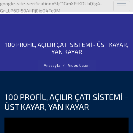
google-site-verification=5IjC1GmXEtKDUaQJg4-
Gn_LP6DI50AiIRj8ioO4Fc9M
100 PROFİL, AÇILIR ÇATI SİSTEMİ - ÜST KAYAR,
YAN KAYAR
Anasayfa
Video Galeri
100 PROFİL, AÇILIR ÇATI SİSTEMİ -
ÜST KAYAR, YAN KAYAR