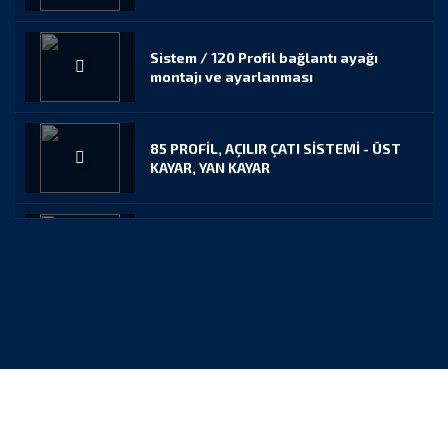
Sistem / 120 Profil bağlantı ayağı
montajı ve ayarlanması
85 PROFİL, AÇILIR ÇATI SİSTEMİ - ÜST
KAYAR, YAN KAYAR
100 PROFİL, AÇILIR ÇATI SİSTEMİ - ÜST
KAYAR, YAN KAYAR
ÜST SABİT YAN KAYAR SİSTEM
100 PROFİL KAYAR ÇATI SİSTEMİ
MONTAJ ANİMASYONU