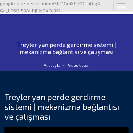
google-site-verification=5IjC1GmXEtKDUaQJg4-
Gn_LP6DI50AiIRj8ioO4Fc9M
Treyler yan perde gerdirme sistemi |
mekanizma bağlantısı ve çalışması
Anasayfa
Video Galeri
Treyler yan perde gerdirme
sistemi | mekanizma bağlantısı
ve çalışması