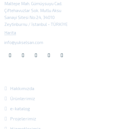
Maltepe Mah. Gümüşsuyu Cad.
Çiftehavuzlar Sok. Mutlu Aksu
Sanayi Sitesi No:24, 34010
85 PROFİL KAYAR ÇATI SİSTEMİ,
Zeytinburnu / İstanbul - TÜRKİYE
MONTAJ ANİMASYONU
Harita
info@yukselsan.com
TULUM KAYAR SİSTEM
Site Içi Bağlantılar
Hakkımızda
Ürünlerimiz
e-katalog
Projelerimiz
Hizmetlerimiz