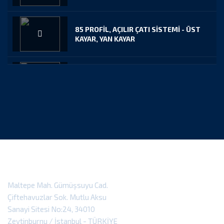
85 PROFİL, AÇILIR ÇATI SİSTEMİ - ÜST
KAYAR, YAN KAYAR
100 PROFİL, AÇILIR ÇATI SİSTEMİ - ÜST
KAYAR, YAN KAYAR
ÜST SABİT YAN KAYAR SİSTEM
100 PROFİL KAYAR ÇATI SİSTEMİ
MONTAJ ANİMASYONU
Maltepe Mah. Gümüşsuyu Cad.
Çiftehavuzlar Sok. Mutlu Aksu
Sanayi Sitesi No:24, 34010
85 PROFİL KAYAR ÇATI SİSTEMİ,
Zeytinburnu / İstanbul - TÜRKİYE
MONTAJ ANİMASYONU