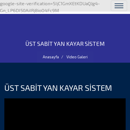
google-site-verification=5IjC1GmXEtKDUaQJg4-
Gn_LP6DI50AiIRj8ioO4Fc9M
ÜST SABİT YAN KAYAR SİSTEM
Anasayfa
Video Galeri
ÜST SABİT YAN KAYAR SİSTEM