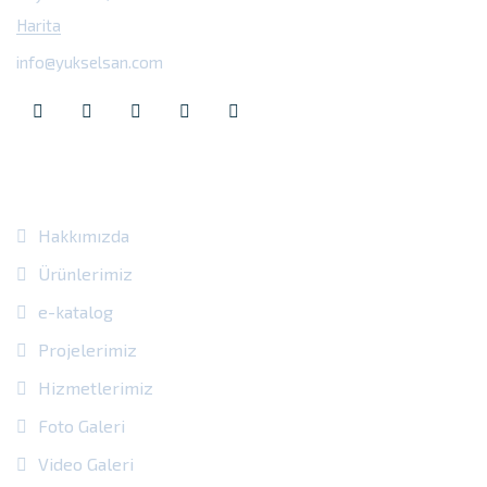
Harita
info@yukselsan.com
TULUM KAYAR SİSTEM
Site Içi Bağlantılar
Hakkımızda
Ürünlerimiz
e-katalog
Projelerimiz
Hizmetlerimiz
Foto Galeri
Video Galeri