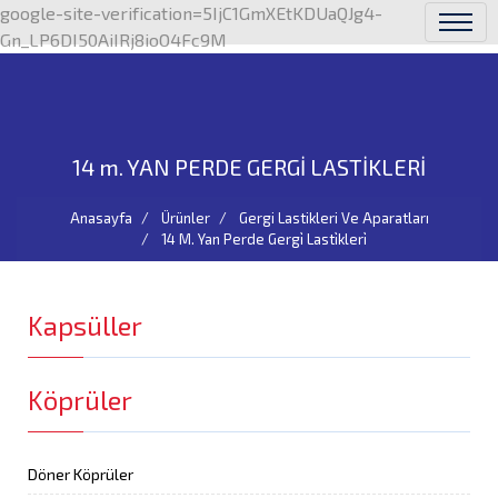
google-site-verification=5IjC1GmXEtKDUaQJg4-
Gn_LP6DI50AiIRj8ioO4Fc9M
14 m. YAN PERDE GERGİ LASTİKLERİ
Anasayfa
Ürünler
Gergi Lastikleri Ve Aparatları
14 M. Yan Perde Gergi̇ Lasti̇kleri̇
Kapsüller
Köprüler
Döner Köprüler